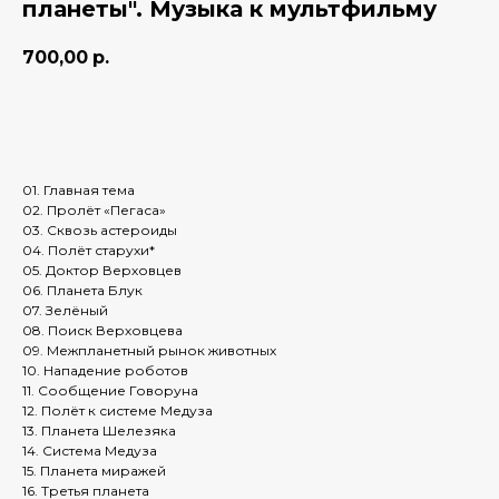
планеты". Музыка к мультфильму
700,00
р.
Добавить в корзину
01. Главная тема
02. Пролёт «Пегаса»
03. Сквозь астероиды
04. Полёт старухи*
05. Доктор Верховцев
06. Планета Блук
07. Зелёный
08. Поиск Верховцева
09. Межпланетный рынок животных
10. Нападение роботов
11. Сообщение Говоруна
12. Полёт к системе Медуза
13. Планета Шелезяка
14. Система Медуза
15. Планета миражей
16. Третья планета