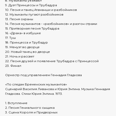
8. Музыканты уезжают
9. Дуэт Принцессы и Трубадура
10. Песня и танец Атаманши и разбойников
12. Музыканты пугают разбойников
13. Песня охраны
14. Песня музыкантов - «разбойников» и разгон стражи
15. Притворная песня Трубадура
16. «Драка» в избушке
17. Туш
18. Принцесса и Трубадур
19. Менуэт во дворце
20. Новый танец во дворце
21. Ночь и рассвет
22. Песня друзей и появление Трубадура с Принцессой
23. Финал
Оркестр под управлением Геннадия Гладкова
«По следам Бременских музыкантов»
Сценарий Василия Ливанова и Юрия Энтина. Музыка Геннадия
Гладкова. Стихи Юрия Энтина. 1973.
1. Вступление
2. Песня Гениального сыщика
3. Сцена Короля и Придворных